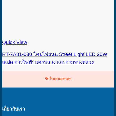
Quick View
RT-7A81-030 โคมไฟถนน Street Light LED 30W
สเปค การไฟฟ้านครหลวง และกรมทางหลวง
รับใบเสนอราคา
เกี่ยวกับเรา