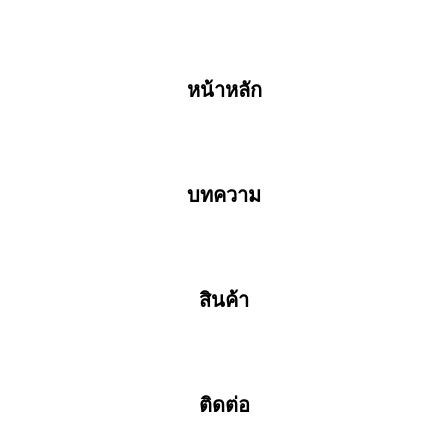
เกี่ยวกับเรา
สินค้าและบริการ
โคมไฟไฮเบย์
หน้าหลัก
โคมไฟถนน
สปอร์ตไลท์
High Mast
บทความ
หลอดไฟ LED T8
Canopy
บทความ
ติดต่อเรา
สินค้า
ติดต่อ