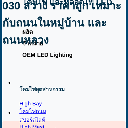
โคมไฟ และหลอดไฟ LED
030 สว่าง ราคาถูก เหมาะ
กับถนนในหมู่บ้าน และ
ผลิต
ถนนหลวง
จำหน่าย
OEM LED Lighting
โคมไฟอุตสาหกรรม
High Bay
โคมไฟถนน
สปอร์ตไลท์
High Mast