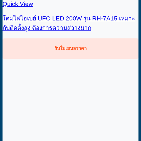
Quick View
โคมไฟไฮเบย์​ UFO LED 200W รุ่น RH-7A15 เหมาะ
กับติดตั้งสูง ต้องการความส่วางมาก
รับใบเสนอราคา