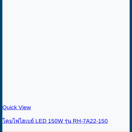
Quick View
โคมไฟไฮเบย์ LED 150W รุ่น RH-7A22-150