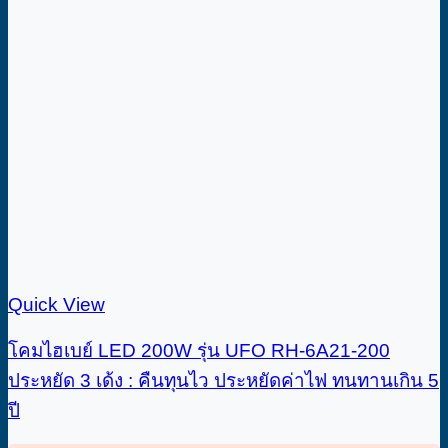
Quick View
โคมไฮเบย์ LED 200W รุ่น UFO RH-6A21-200
ประหยัด 3 เด้ง : คืนทุนไว ประหยัดค่าไฟ ทนทานเกิน 5
ปี