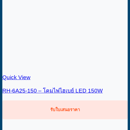
Quick View
RH-6A25-150 – โคมไฟไฮเบย์ LED 150W
รับใบเสนอราคา