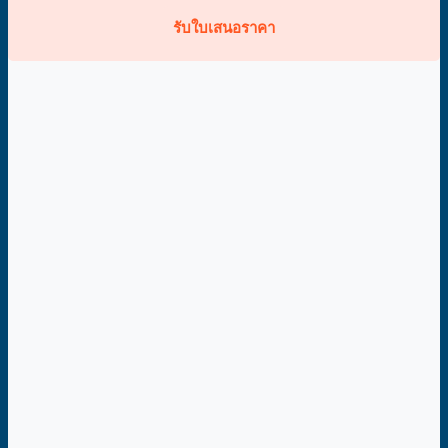
รับใบเสนอราคา