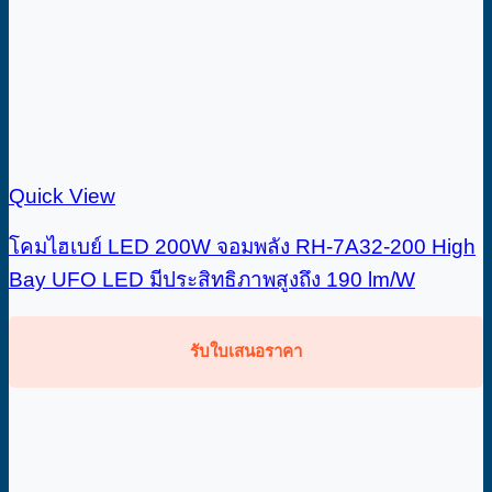
Quick View
โคมไฮเบย์​ LED 200W จอมพลัง RH-7A32-200 High
Bay UFO LED มีประสิทธิภาพสูงถึง 190 lm/W
รับใบเสนอราคา