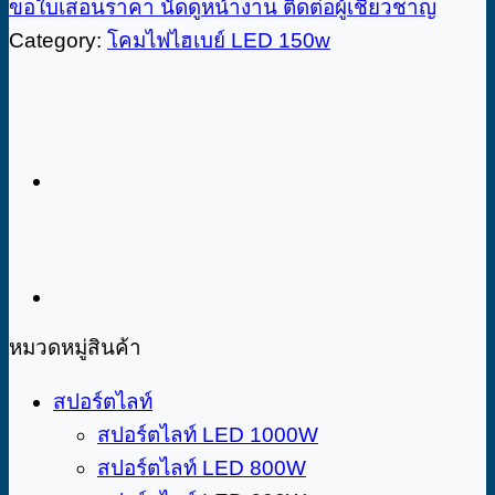
ขอใบเสอนราคา
นัดดูหน้างาน
ติดต่อผู้เชียวชาญ
Category:
โคมไฟไฮเบย์ LED 150w
หมวดหมู่สินค้า
สปอร์ตไลท์
สปอร์ตไลท์ LED 1000W
สปอร์ตไลท์ LED 800W