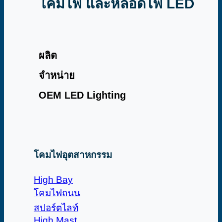
โคมไฟ และหลอดไฟ LED
ผลิต
จำหน่าย
OEM LED Lighting
โคมไฟอุตสาหกรรม
High Bay
โคมไฟถนน
สปอร์ตไลท์
High Mast