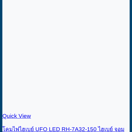
Quick View
โคมไฟไฮเบย์​ UFO LED RH-7A32-150 ไฮเบย์ จอม