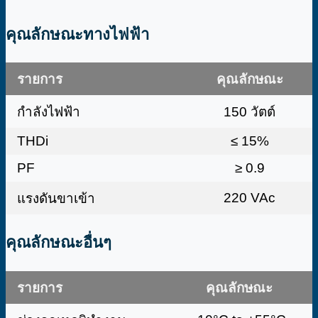
คุณลักษณะทางไฟฟ้า
รายการ
คุณลักษณะ
กำลังไฟฟ้า
150 วัตต์
THDi
≤ 15%
PF
≥ 0.9
220 VAc
แรงดันขาเข้า
คุณลักษณะอื่นๆ
รายการ
คุณลักษณะ