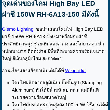
จุดเด่นของโคม High Bay LED
ฝาชี 150W RH-6A13-150 มีดังนี้
Gismo Lighting
ขอนำเสอนโคมไฟ High Bay LED
ฝาชี 150W RH-6A13-150 มาพร้อมกับฝาชี
ประสิทธิภาพสูง ช่วยเพิ่มแสงสว่าง แสงไม่บาดตา น้ำ
หนักเบามาก ติดตั้งง่าย มีพื้นที่ระบายความร้อนขนาด
ใหญ่ สีเงินอลูมิเนียม สะอาดตา
อ่านเรื่องแสงแย้งตาเพิ่มเติมได้ที่
Wikipedia
โคมไฟผลิตจากอลูมิเนียมปั๊มขึ้นรูป (Stamping
Aluminum) ทำให้มีน้ำหนักเบามาก แต่มีพื้นที่
ระบายความร้อนขนาดใหญ่
โคมไฟมีประสิทธิภาพสูงถึง 100 lm/W ใช้งานได้ดี