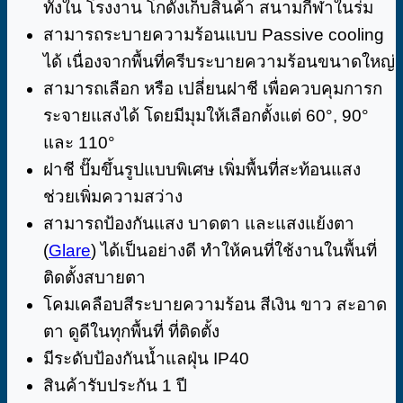
ทั้งใน โรงงาน โกดังเก็บสินค้า สนามกีฬาในร่ม
สามารถระบายความร้อนแบบ Passive cooling
ได้ เนื่องจากพื้นที่ครีบระบายความร้อนขนาดใหญ่
สามารถเลือก หรือ เปลี่ยนฝาชี เพื่อควบคุมการก
ระจายแสงได้ โดยมีมุมให้เลือกตั้งแต่ 60°, 90°
และ 110°
ฝาชี ปั๊มขึ้นรูปแบบพิเศษ เพิ่มพื้นที่สะท้อนแสง
ช่วยเพิ่มความสว่าง
สามารถป้องกันแสง บาดตา และแสงแย้งตา
(
Glare
) ได้เป็นอย่างดี ทำให้คนที่ใช้งานในพื้นที่
ติดตั้งสบายตา
โคมเคลือบสีระบายความร้อน สีเงิน ขาว สะอาด
ตา ดูดีในทุกพื้นที่ ที่ติดตั้ง
มีระดับป้องกันน้ำแลฝุ่น IP40
สินค้ารับประกัน 1 ปี