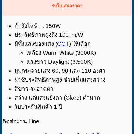
รับใบเสนอราคา
กำลังไฟฟ้า : 150W
ประสิทธิภาพสูงถึง 100 lm/W
มีทั้งแสงของแสง (
CCT
) ให้เลือก
เหลือง Warm White (3000K)
แสงขาว Daylight (6,500K)
มุมกระจายแสง 60, 90 และ 110 องศา
ฝาชีประสิทธิภาพสูง ช่วยเพิ่มแสงสว่าง
สีขาว สะอาดตา
สว่าง แต่แสงแย้งตา (Glare) ต่ำมาก
รับประกันสินค้า 1 ปี
ติดต่อผ่าน Line