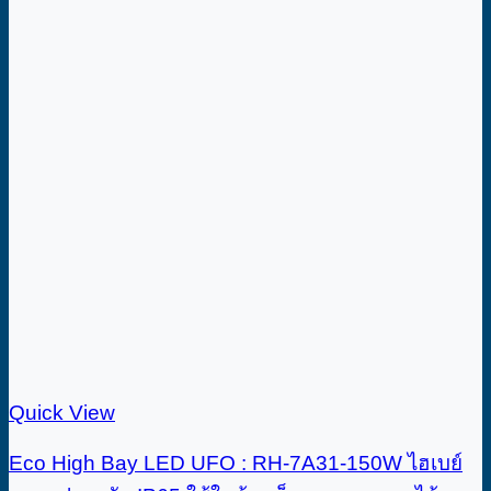
Quick View
Eco High Bay LED UFO : RH-7A31-150W ไฮเบย์