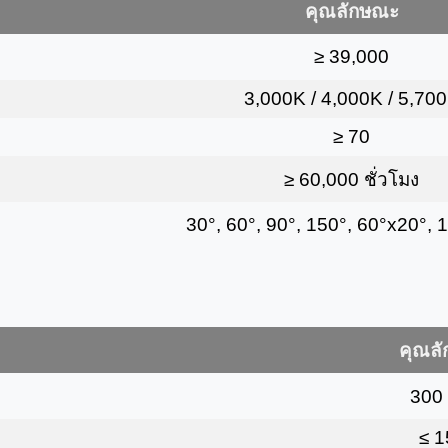
คุณลักษณะ
≥ 39,000
3,000K / 4,000K / 5,70
≥ 70
≥ 60,000 ชั่วโมง
30°, 60°, 90°, 150°, 60°x20°, 
คุณล
300 
≤ 