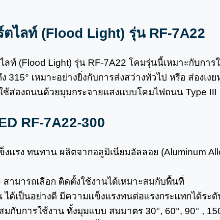
ไลท์ (Flood Light) รุ่น RF-7A22
 (Flood Light) รุ่น RF-7A22 โคมรุ่นนี้เหมาะกับกา
 315° เหมาะอย่างยิ่งกับการส่งสว่างทั่วไป หรือ ส่องเงย
ื่อใช้ส่องถนนด้วยมุมกระจายแสงแบบโคมไฟถนน Type III
LED RF-7A22-300
 แข็งแรง ทนทาน ผลิตจากอลูมิเนียมอัลลอย (Aluminum 
 สามารถเลือก ติดตั้งใช้งานได้เหมาะสมกับพื้นที่
ือน ได้เป็นอย่างดี มีความแข็งแรงทนต่อแรงกระแทกได้ระด
ับการใช้งาน ทั้งมุมแบบ สมมาตร 30°, 60°, 90° , 150