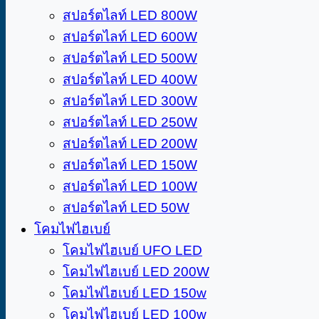
สปอร์ตไลท์ LED 800W
สปอร์ตไลท์ LED 600W
สปอร์ตไลท์ LED 500W
สปอร์ตไลท์ LED 400W
สปอร์ตไลท์ LED 300W
สปอร์ตไลท์ LED 250W
สปอร์ตไลท์ LED 200W
สปอร์ตไลท์ LED 150W
สปอร์ตไลท์ LED 100W
สปอร์ตไลท์ LED 50W
โคมไฟไฮเบย์
โคมไฟไฮเบย์​ UFO LED
โคมไฟไฮเบย์ LED 200W
โคมไฟไฮเบย์ LED 150w
โคมไฟไฮเบย์ LED 100w