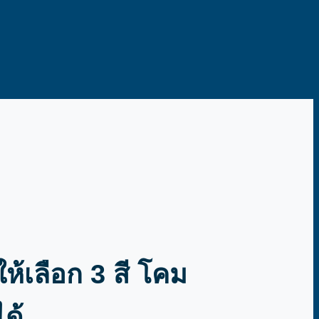
ห้เลือก 3 สี โคม
ด้