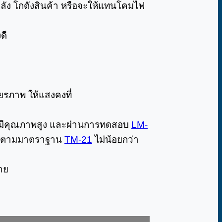
ลัง โกดังสินค้า หรือจะให้แทนโคมไฟ
ดี
ยรภาพ ให้แสงคงที่
ที่มีคุณภาพสูง และผ่านการทดสอบ
LM-
่างตามมาตราฐาน
TM-21
ไม่น้อยกว่า
าย