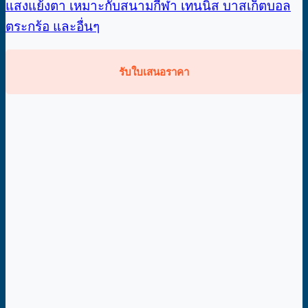
แสงแย้งตา เหมาะกับสนามกีฬา เทนนิส บาสเก็ตบอล
ตระกร้อ และอื่นๆ
รับใบเสนอราคา